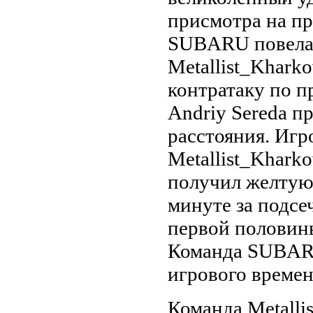
присмотра на пр
SUBARU повела в
Metallist_Khark
контратаку по п
Andriy Sereda п
расстояния. Игр
Metallist_Kharko
получил желтую 
минуте за подсе
первой половины
Команда SUBAR
игрового времен
Команда Metalli