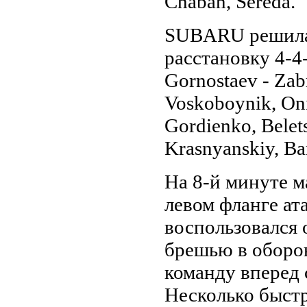
Chaban, Sereda.
SUBARU решила
расстановку 4-4
Gornostaev - Zab
Voskoboynik, Oni
Gordienko, Belets
Krasnyanskiy, Ba
На 8-й минуте м
левом фланге ат
воспользовался
брешью в оборон
команду вперед с
Несколько быстр