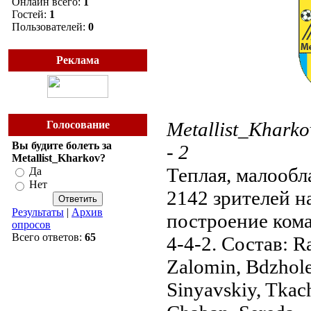
Онлайн всего:
1
Гостей:
1
Пользователей:
0
Реклама
Metallist_Kharko
Голосование
Вы будите болеть за
- 2
Metallist_Kharkov?
Теплая, малообл
Да
Нет
2142 зрителей на
Результаты
|
Архив
построение кома
опросов
Всего ответов:
65
4-4-2. Состав: Ra
Zalomin, Bdzhole
Sinyavskiy, Tkac