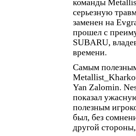
команды Metalli
серьезную травм
заменен на Evgr
прошел c преим
SUBARU, владе
времени.
Самым полезным
Metallist_Kharko
Yan Zalomin. Nes
показал ужасну
полезным игрок
был, без сомнени
другой стороны,