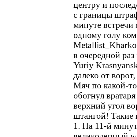
центру и послед
с границы штра
минуте встречи 
одному голу ко
Metallist_Kharko
в очередной раз
Yuriy Krasnyans
далеко от ворот,
Мяч по какой-т
обогнул вратаря 
верхний угол во
штангой! Такие 
1. На 11-й минут
великолепный уд