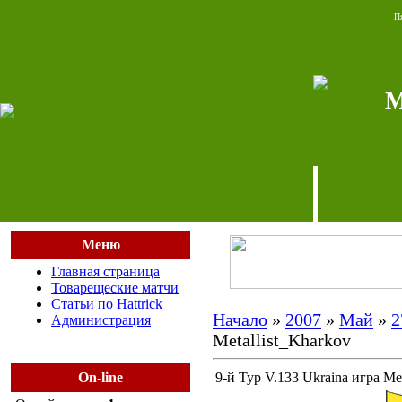
Пя
М
Меню
Главная страница
Товарещеские матчи
Статьи по Hattrick
Начало
»
2007
»
Май
»
2
Администрация
Metallist_Kharkov
On-line
9-й Тур V.133 Ukraina игра Met